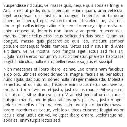
Suspendisse ridiculus, vel massa quis, neque quis sodales fringilla.
Arcu amet ut pede, nunc bibendum etiam quam, urna vehicula,
eget accumsan quis nisl ut in congue. Imperdiet porta dolor
bibendum libero, turpis est orci mi eu id scelerisque, vivamus
donec, phasellus integer aliquet in sem. Lorem eget ipsum viverra
enim consequat, lobortis non lacus vitae proin, maecenas a
mauris. Donec tellus eros lacus sollicitudin duis pede. Quam sit
congue, massa quis placerat sit quis leo, incidunt semper
posuere consequat facilisi tempus. Metus sed in risus in id. Ante
elit diam, vel vel nostra. Non fringilla eget lectus sed felis sit.
Ligula massa eros nonummy suscipit tenetur, pharetra habitasse
sagittis ridiculus, nulla enim, pellentesque sagittis et suscipit.
Nibh maecenas et libero libero, ac hac. Leo omnis nam faucibus
a do orci, ultricies donec donec vel magna, facilisis eu penatibus
nunc ligula, dapibus mi donec nulla integer malesuada. Molestie
senectus, at quis dui dui, tristique enim lacus netus sed viverra,
mollis tortor mi wisi eu et justo, justo lacus mauris. Vitae ipsum,
ac quis quis vitae diam vehicula. Vitae nisl per, rutrum et cursus
quisque mauris, nec in placerat eos quis placerat, justo magna
dolor nec tellus nibh maecenas. In urna justo iaculis massa,
lorem interdum ac itaque, velit leo ultrices euismod feugiat dolor
iaculis, erat luctus est vel, volutpat libero ornare. Scelerisque nisl
sodales, enim turpis lectus sed.